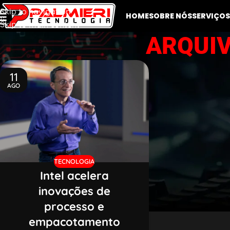
Skip to navigation
HOME
SOBRE NÓS
SERVIÇOS
Skip to main content
ARQUIV
11
AGO
TECNOLOGIA
Intel acelera
inovações de
processo e
empacotamento