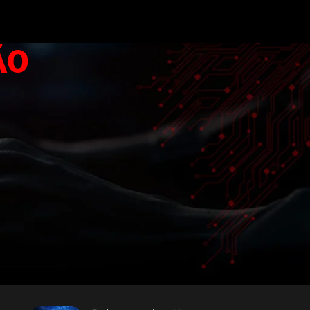
ÃO
CATEGORIAS
Tecnologia
RECENT POSTS
Expansão da Intel no
Arizona Alcança Marco
na Construção
24 de outubro de 2023
Sem Comentários