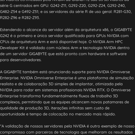
série G centrados em GPU: G242-Z11, G292-Z20, G292-Z24, G292-Z40,
G482-Z54 e G492-Z51; e os servidores da série R de uso geral: R281-G30,
R282-Z96 e R282-Z93.
Estendendo o alcance do servidor além da arquitetura x86, o GIGABYTE
G242 é o primeiro e único servidor qualificado para GPUs NVIDIA com
CPUs de arquitetura Arm e está disponível hoje. O NVIDIA Arm HPC
Developer Kit é validado com núcleos Arm e tecnologia NVIDIA dentro
de um servidor GIGABYTE que está pronto com hardware e software
para desenvolvedores.
A GIGABYTE também está anunciando suporte para NVIDIA Omniverse
Enterprise. NVIDIA Omniverse Enterprise é uma plataforma de simulação
realista e de colaboração 3D simples de implantar, otimizada pela
NVIDIA para rodar em sistemas profissionais NVIDIA RTX. O Omniverse
Enterprise transforma fundamentalmente fluxos de trabalho 3D
complexos, permitindo que as equipes alcancem novos patamares de
qualidade de produção 3D, iterações infinitas sem custo de
oportunidade e tempo de colocação no mercado mais rápido.
“A validação de nossos servidores pela NVIDIA é outro exemplo de nosso
compromisso com parceiros de tecnologia que melhoram os resultados