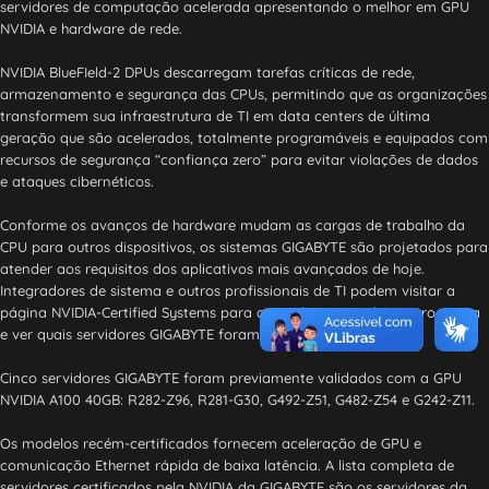
servidores de computação acelerada apresentando o melhor em GPU
NVIDIA e hardware de rede.
NVIDIA BlueFIeld-2 DPUs descarregam tarefas críticas de rede,
armazenamento e segurança das CPUs, permitindo que as organizações
transformem sua infraestrutura de TI em data centers de última
geração que são acelerados, totalmente programáveis ​​e equipados com
recursos de segurança “confiança zero” para evitar violações de dados
e ataques cibernéticos.
Conforme os avanços de hardware mudam as cargas de trabalho da
CPU para outros dispositivos, os sistemas GIGABYTE são projetados para
atender aos requisitos dos aplicativos mais avançados de hoje.
Integradores de sistema e outros profissionais de TI podem visitar a
página NVIDIA-Certified Systems para aprender mais sobre o programa
e ver quais servidores GIGABYTE foram validados.
Cinco servidores GIGABYTE foram previamente validados com a GPU
NVIDIA A100 40GB: R282-Z96, R281-G30, G492-Z51, G482-Z54 e G242-Z11.
Os modelos recém-certificados fornecem aceleração de GPU e
comunicação Ethernet rápida de baixa latência. A lista completa de
servidores certificados pela NVIDIA da GIGABYTE são os servidores da